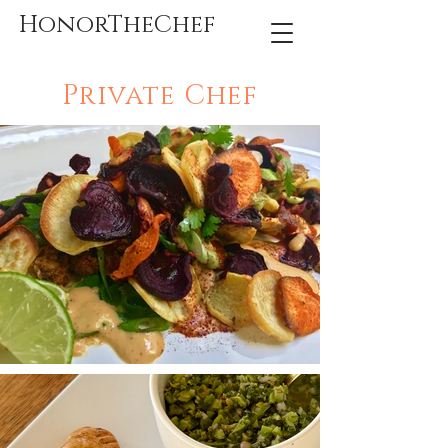
HonorTheChef
Private Chef